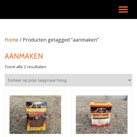
SC
Ga
direct
NA
naar
de
Home
/ Producten getagged “aanmaken”
inhoud
AANMAKEN
Gesorteerd
Toont alle 2 resultaten
op
prijs:
laag
naar
hoog