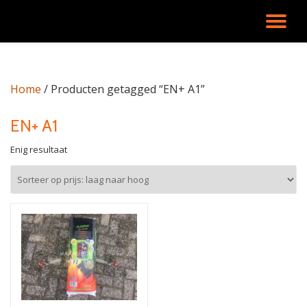
SC
Ga
direct
NA
naar
de
Home
/ Producten getagged “EN+ A1”
inhoud
EN+ A1
Enig resultaat