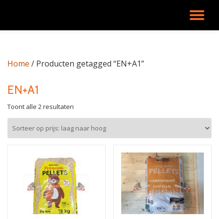
SC
Ga
direct
NA
naar
de
Home
/ Producten getagged “EN+A1”
inhoud
EN+A1
Gesorteerd
Toont alle 2 resultaten
op
prijs:
laag
naar
hoog