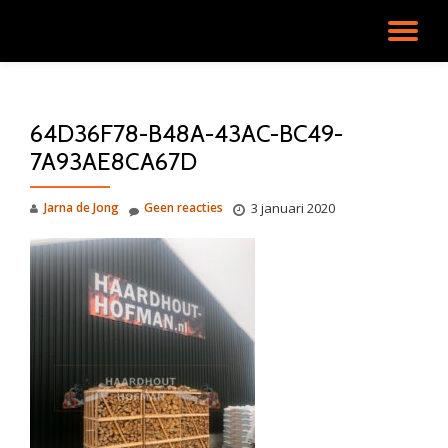
SC
Ga
direct
NA
naar
de
64D36F78-B48A-43AC-BC49-
inhoud
7A93AE8CA67D
Jarna de Jong
Geen reacties
3 januari 2020