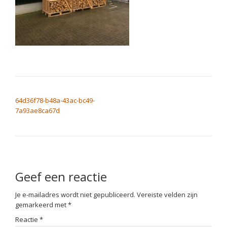
BERICHT NAVIGATIE
64d36f78-b48a-43ac-bc49-
7a93ae8ca67d
Geef een reactie
Je e-mailadres wordt niet gepubliceerd.
Vereiste velden zijn
gemarkeerd met
*
Reactie
*