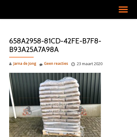
SC
Ga
direct
NA
naar
de
658A2958-81CD-42FE-B7F8-
inhoud
B93A25A7A98A
Jarna de Jong
Geen reacties
23 maart 2020