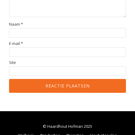
Naam
*
E-mail
*
Site
© Haardhout Hofman 2025