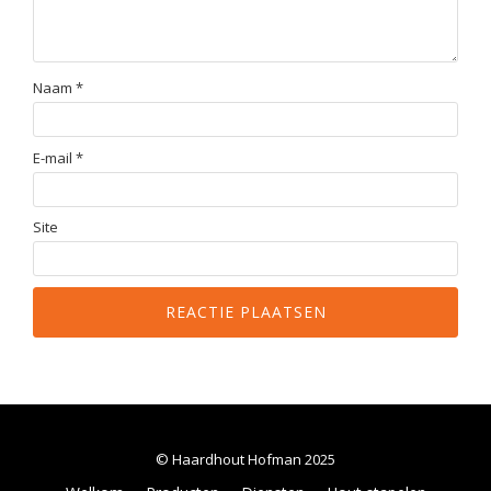
Naam
*
E-mail
*
Site
© Haardhout Hofman 2025