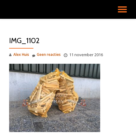
SC
Ga
direct
NA
naar
de
IMG_1102
inhoud
Alex Huis
Geen reacties
11 november 2016