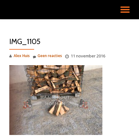
SC
Ga
direct
NA
naar
de
IMG_1105
inhoud
Alex Huis
Geen reacties
11 november 2016