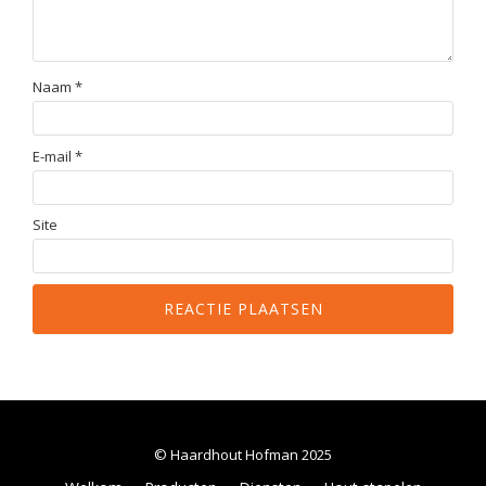
Naam
*
E-mail
*
Site
© Haardhout Hofman 2025