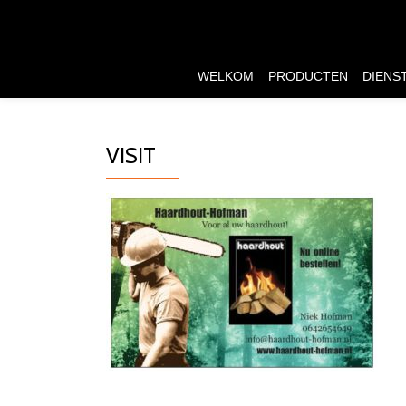
Ga
direct
WELKOM
PRODUCTEN
DIENS
naar
de
inhoud
VISIT