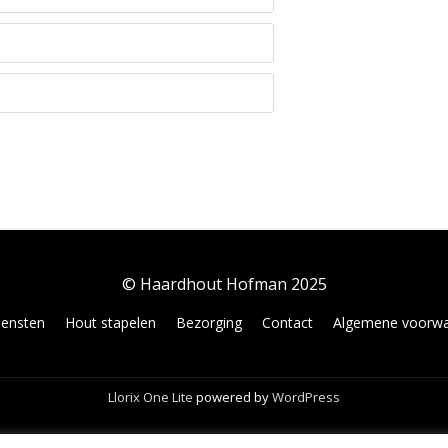
© Haardhout Hofman 2025
iensten
Hout stapelen
Bezorging
Contact
Algemene voorw
Llorix One Lite
powered by
WordPress