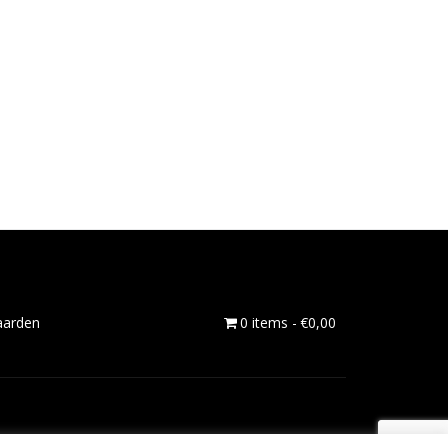
aarden
0 items
€0,00