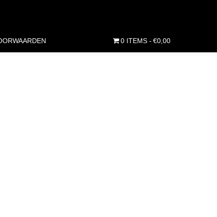
OORWAARDEN
0 ITEMS
€0,00