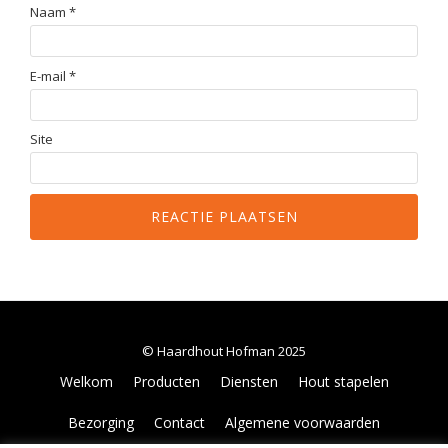
Naam
*
E-mail
*
Site
© Haardhout Hofman 2025
Secondair
Welkom
Producten
Diensten
Hout stapelen
Menu
Bezorging
Contact
Algemene voorwaarden