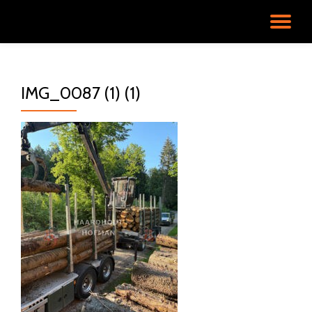
SC
Ga
direct
NA
naar
de
IMG_0087 (1) (1)
inhoud