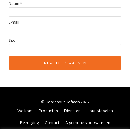
Naam
*
E-mail
*
Site
© Haardhout Hofman 2025
Secondair
Welkom
Producten
Diensten
Hout stapelen
Menu
Bezorging
Contact
Algemene voorwaarden