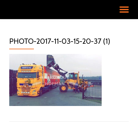
SC
Ga
direct
NA
naar
de
PHOTO-2017-11-03-15-20-37 (1)
inhoud