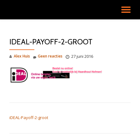
SC
Ga
direct
NA
naar
de
IDEAL-PAYOFF-2-GROOT
inhoud
Alex Huis
Geen reacties
27 juni 2016
BERICHT NAVIGATIE
iDEAL-Payoff-2-groot