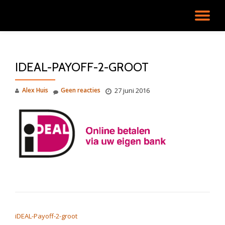
SC
Ga
direct
NA
naar
de
IDEAL-PAYOFF-2-GROOT
inhoud
Alex Huis
Geen reacties
27 juni 2016
BERICHT NAVIGATIE
iDEAL-Payoff-2-groot