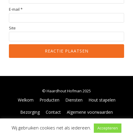
E-mail
*
Site
© Haardhout Hofman 2025
Secondair
Welkom
Producten
Diensten
Hout stapelen
Menu
Bezorging
Contact
Algemene voorwaarden
0 items
€0,00
Wij gebruiken cookies net als iedereen.
Accepteren
Llorix One Lite
powered by
WordPress