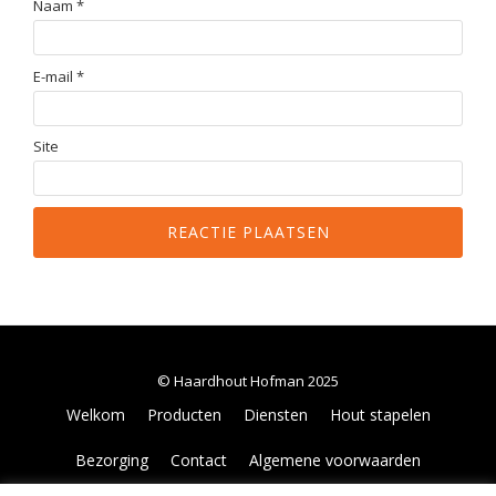
Naam
*
E-mail
*
Site
© Haardhout Hofman 2025
Secondair
Welkom
Producten
Diensten
Hout stapelen
Menu
Bezorging
Contact
Algemene voorwaarden