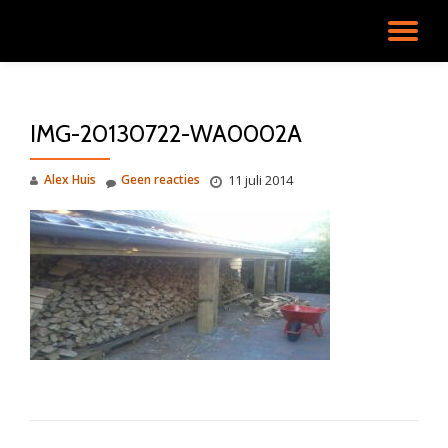
SC
Ga
direct
NA
naar
de
IMG-20130722-WA0002A
inhoud
Alex Huis
Geen reacties
11 juli 2014
BERICHT NAVIGATIE