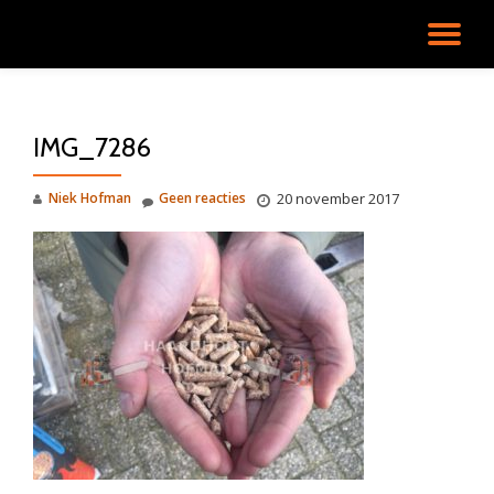
SC
Ga
direct
NA
naar
de
IMG_7286
inhoud
Niek Hofman
Geen reacties
20 november 2017