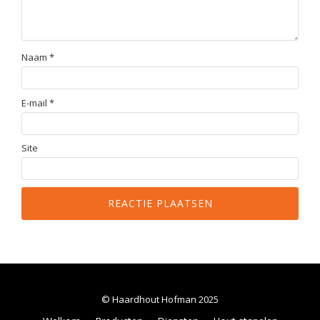
Naam
*
E-mail
*
Site
© Haardhout Hofman 2025