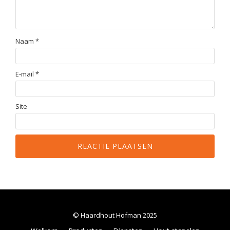
Naam
*
E-mail
*
Site
© Haardhout Hofman 2025