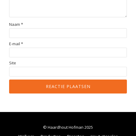
Naam
*
E-mail
*
Site
© Haardhout Hofman 2025